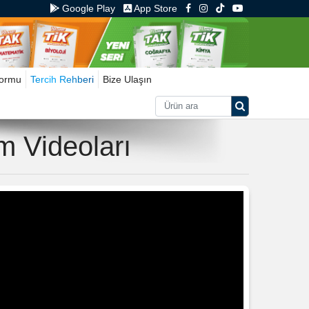
Google Play
App Store
Formu
Tercih Rehberi
Bize Ulaşın
m Videoları