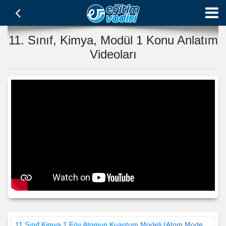
11. Sınıf, Kimya, Modül 1 Konu Anlatım
Videoları
11.Sınıf Kimya 1.Föy Atomun Kuantum Modeli (Atom Modelleri)