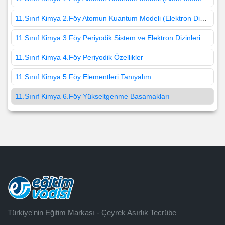
11.Sınıf Kimya 2.Föy Atomun Kuantum Modeli (Elektron Dizilimi)
11.Sınıf Kimya 3.Föy Periyodik Sistem ve Elektron Dizinleri
11.Sınıf Kimya 4.Föy Periyodik Özellikler
11.Sınıf Kimya 5.Föy Elementleri Tanıyalım
11.Sınıf Kimya 6.Föy Yükseltgenme Basamakları
Türkiye'nin Eğitim Markası - Çeyrek Asırlık Tecrübe