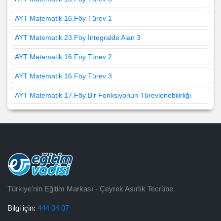
AYT Matematik 16.Föy Türev 1
AYT Matematik 23.Föy İntegralde Alan 3
AYT Matematik 16.Föy Türev 2
AYT Matematik 16.Föy Türev 3
AYT Matematik 17.Föy Bir Fonksiyonun Türevlenebilirliği
Türkiye'nin Eğitim Markası - Çeyrek Asırlık Tecrübe
Bilgi için:
444 04 07