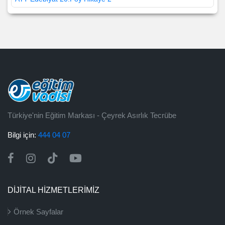
Türkiye'nin Eğitim Markası - Çeyrek Asırlık Tecrübe
Bilgi için:
444 04 07
DİJİTAL HİZMETLERİMİZ
Örnek Sayfalar