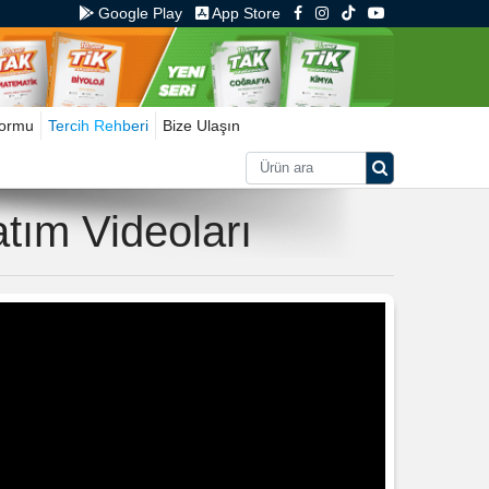
Google Play
App Store
Formu
Tercih Rehberi
Bize Ulaşın
tım Videoları