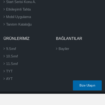
Start Serisi Konu A.
Etkileşimli Tahta
Mobil Uygulama
Tanıtım Kataloğu
ÜRÜNLERIMIZ
BAĞLANTILAR
9.Sınıf
Bayiler
10.Sınıf
11.Sınıf
TYT
AYT
Bize Ulaşın
2026 ©
Eğitim Vadisi
- Tüm hakları saklıdır.
hlsoftware
|
karakök