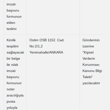
imzalı
başvuru
formunun
elden
teslimi
Kimlik
Ostim OSB 1152. Cad.
Gönderinin
tespitini
No:2/1,2
üzerine
sağlayacak
Yenimahalle/ANKARA
“Kişisel
bir belge
Verilerin
ile ıslak
Korunması
imzalı
Kanunu Bilgi
başvuru
Talebi”
formunun
yazılacaktır
noter
aracılığıyla
posta
yoluyla