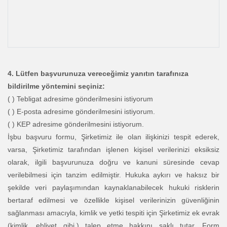
4. Lütfen başvurunuza vereceğimiz yanıtın tarafınıza
bildirilme yöntemini seçiniz:
( ) Tebligat adresime gönderilmesini istiyorum
( ) E-posta adresime gönderilmesini istiyorum.
( ) KEP adresime gönderilmesini istiyorum.
İşbu başvuru formu, Şirketimiz ile olan ilişkinizi tespit ederek,
varsa, Şirketimiz tarafından işlenen kişisel verilerinizi eksiksiz
olarak, ilgili başvurunuza doğru ve kanuni süresinde cevap
verilebilmesi için tanzim edilmiştir. Hukuka aykırı ve haksız bir
şekilde veri paylaşımından kaynaklanabilecek hukuki risklerin
bertaraf edilmesi ve özellikle kişisel verilerinizin güvenliğinin
sağlanması amacıyla, kimlik ve yetki tespiti için Şirketimiz ek evrak
(kimlik, ehliyet gibi.) talep etme hakkını saklı tutar. Form