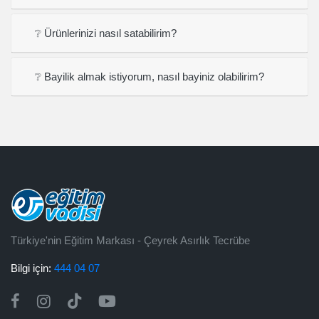
❔ Ürünlerinizi nasıl satabilirim?
❔ Bayilik almak istiyorum, nasıl bayiniz olabilirim?
Türkiye'nin Eğitim Markası - Çeyrek Asırlık Tecrübe
Bilgi için:
444 04 07