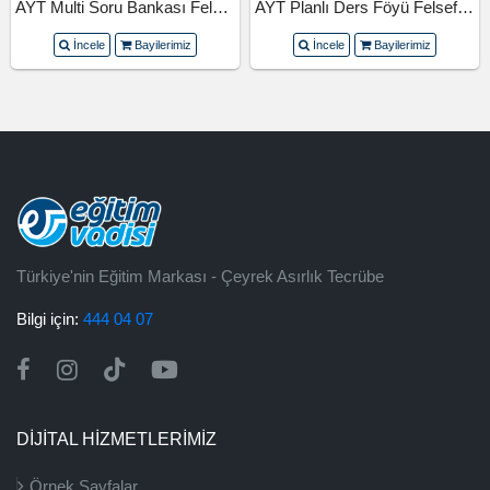
AYT Multi Soru Bankası Felsefe Grubu
AYT Planlı Ders Föyü Felsefe Grubu
İncele
Bayilerimiz
İncele
Bayilerimiz
Türkiye'nin Eğitim Markası - Çeyrek Asırlık Tecrübe
Bilgi için:
444 04 07
DİJİTAL HİZMETLERİMİZ
Örnek Sayfalar