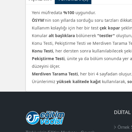
Yeni müfredata
%100
uygundur.
ÖSYM
'nin son yıllarda sorduğu soru tarzları dikka
Kullanım kolaylığı için her bir test
çek kopar
şekli
Konular
alt başlıklara
bölünerek
"testler"
oluşturu
Konu Testi, Pekiştirme Testi ve Merdiven Tarama T
Konu Testi
, her dersten sonra kullanılabilecek şe
Pekiştirme Testi
, ünite ya da bölüm sonunda yer a
düzeyini ölçer.
Merdiven Tarama Testi
, her biri 4 sayfadan oluşu
Ürünlerimiz
yüksek kalitede kağıt
kullanılarak,
so
DİJİTAL
Örnek 