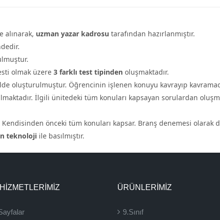
te alınarak,
uzman yazar kadrosu
tarafından hazırlanmıştır.
ndedir.
lmuştur.
esti olmak üzere
3 farklı test tipinden
oluşmaktadır.
kilde oluşturulmuştur. Öğrencinin işlenen konuyu kavrayıp kavramadı
lmaktadır. İlgili ünitedeki tüm konuları kapsayan sorulardan oluş
r. Kendisinden önceki tüm konuları kapsar. Branş denemesi olarak d
n teknoloji
ile basılmıştır.
 HİZMETLERİMİZ
ÜRÜNLERIMIZ
Sayfalar
9.Sınıf