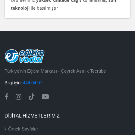
Ürünlerimiz
yüksek kalitede kağıt
kullanılarak,
son
teknoloji
ile basılmıştır
Türkiye'nin Eğitim Markası - Çeyrek Asırlık Tecrübe
Bilgi için:
444 04 07
DİJİTAL HİZMETLERİMİZ
Örnek Sayfalar