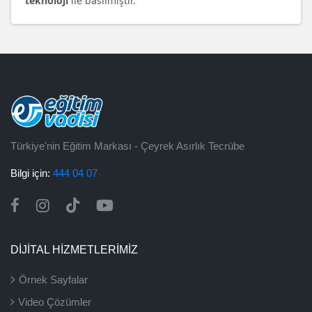
teknoloji
ile basılmıştır.
Türkiye'nin Eğitim Markası - Çeyrek Asırlık Tecrübe
Bilgi için:
444 04 07
DİJİTAL HİZMETLERİMİZ
Örnek Sayfalar
Video Çözümler