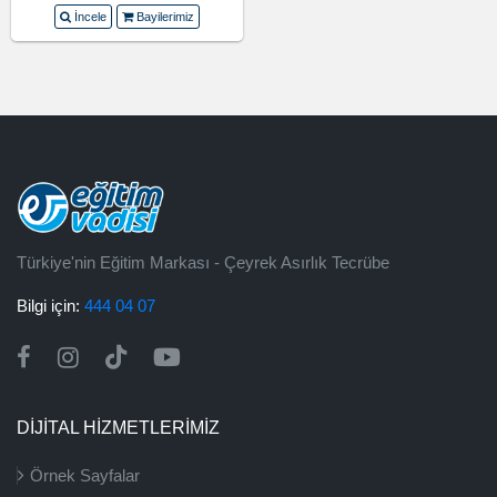
İncele
Bayilerimiz
Türkiye'nin Eğitim Markası - Çeyrek Asırlık Tecrübe
Bilgi için:
444 04 07
DİJİTAL HİZMETLERİMİZ
Örnek Sayfalar